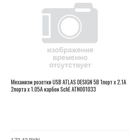
Механизм розетки USB ATLAS DESIGN 5В 1порт х 2.1А
2порта х 1.05А карбон SchE ATN001033