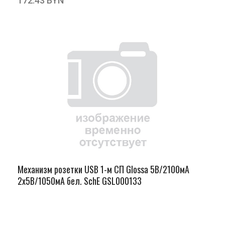
172.43 BYN
Механизм розетки USB 1-м СП Glossa 5В/2100мА
2х5В/1050мА бел. SchE GSL000133