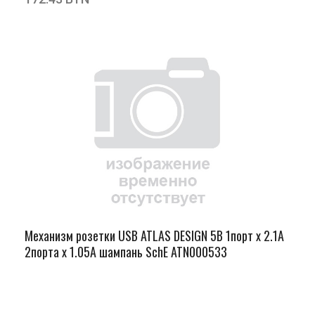
Механизм розетки USB ATLAS DESIGN 5В 1порт х 2.1А
2порта х 1.05А шампань SchE ATN000533