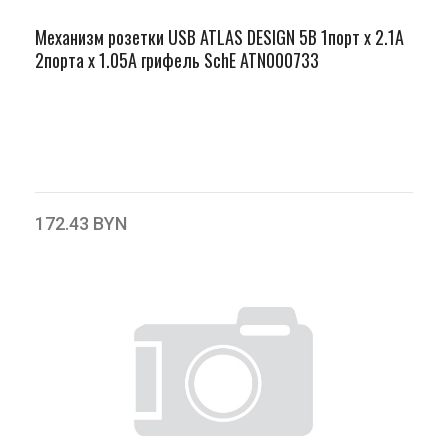
Механизм розетки USB ATLAS DESIGN 5В 1порт х 2.1А
2порта х 1.05А грифель SchE ATN000733
172.43 BYN