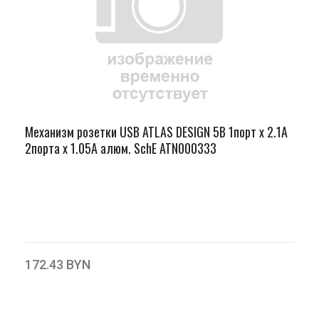
Механизм розетки USB ATLAS DESIGN 5В 1порт х 2.1А
2порта х 1.05А алюм. SchE ATN000333
172.43 BYN