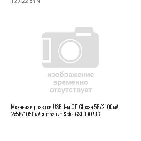
127.22 BYN
Механизм розетки USB 1-м СП Glossa 5В/2100мА
2х5В/1050мА антрацит SchE GSL000733