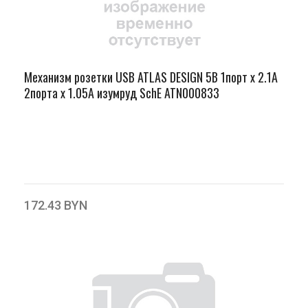
Механизм розетки USB ATLAS DESIGN 5В 1порт х 2.1А
2порта х 1.05А изумруд SchE ATN000833
172.43 BYN