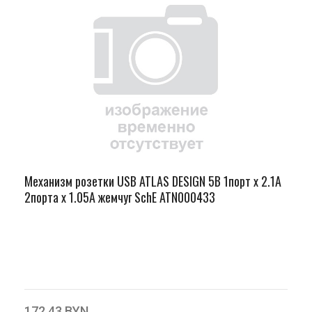
Механизм розетки USB ATLAS DESIGN 5В 1порт х 2.1А
2порта х 1.05А жемчуг SchE ATN000433
172.43 BYN