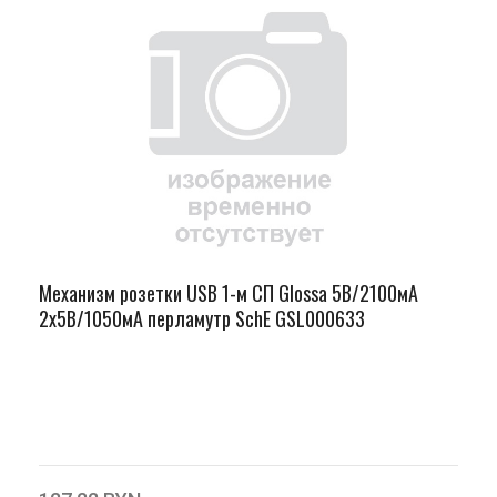
Механизм розетки USB 1-м СП Glossa 5В/2100мА
2х5В/1050мА перламутр SchE GSL000633