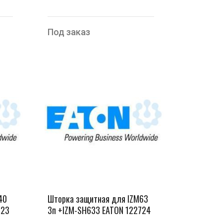
Под заказ
40
Шторка защитная для IZM63
723
3п +IZM-SH633 EATON 122724