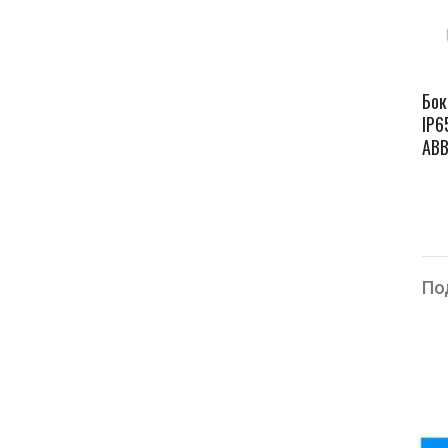
Бок
IP6
ABB
По