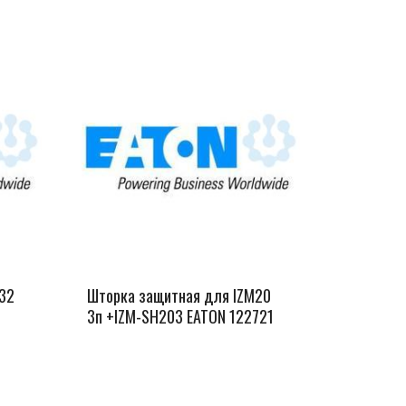
M32
Шторка защитная для IZM20
3п +IZM-SH203 EATON 122721