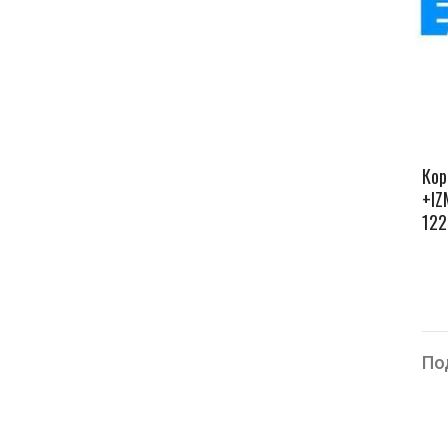
Кор
+IZ
122
По