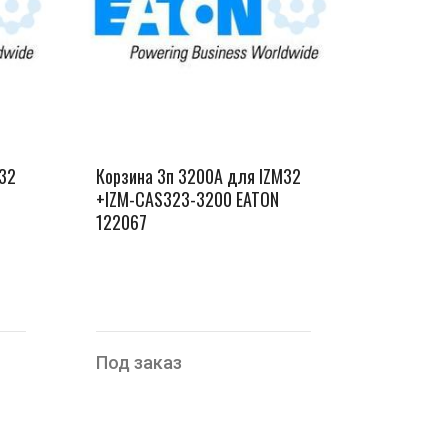
M32
Корзина 3п 3200А для IZM32
+IZM-CAS323-3200 EATON
122067
Под заказ