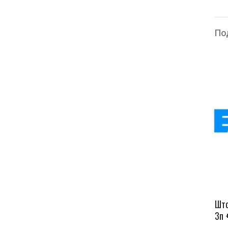
По
Што
3п 