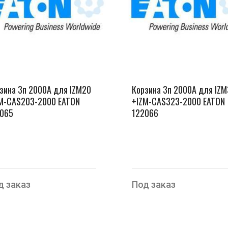
зина 3п 2000А для IZM20
Корзина 3п 2000А для IZ
M-CAS203-2000 EATON
+IZM-CAS323-2000 EATON
065
122066
д заказ
Под заказ