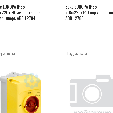
с EUROPA IP65
Бокс EUROPA IP65
х220х140мм настен. сер.
205х220х140 сер./проз. дв
зр. дверь ABB 12784
ABB 12788
д заказ
Под заказ