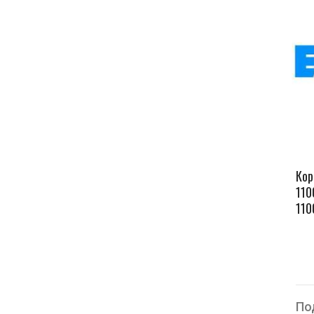
Кор
110
110
По