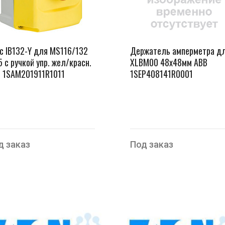
с IB132-Y для MS116/132
Держатель амперметра д
5 с ручкой упр. жел/красн.
XLBM00 48х48мм ABB
 1SAM201911R1011
1SEP408141R0001
д заказ
Под заказ