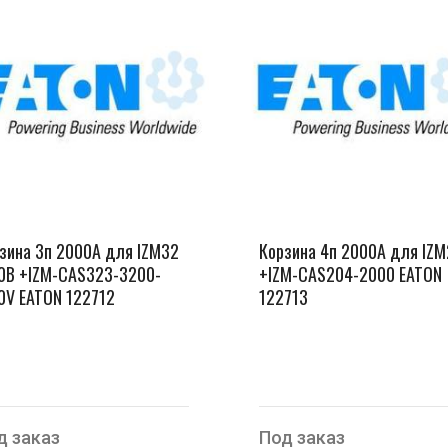
зина 3п 2000А для IZM32
Корзина 4п 2000А для IZ
0В +IZM-CAS323-3200-
+IZM-CAS204-2000 EATON
0V EATON 122712
122713
д заказ
Под заказ