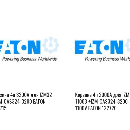
зина 4п 3200А для IZM32
Корзина 4п 2000А для IZ
M-CAS324-3200 EATON
1100В +IZM-CAS324-3200-
715
1100V EATON 122720