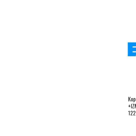
Кор
+IZ
122