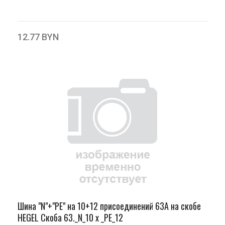
12.77 BYN
Шина "N"+"PЕ" на 10+12 присоединений 63А на скобе
HEGEL Скоба 63._N_10 х _PE_12