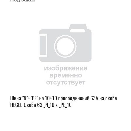
Шина "N"+"PЕ" на 10+10 присоединений 63А на скобе
HEGEL Скоба 63._N_10 х _PE_10