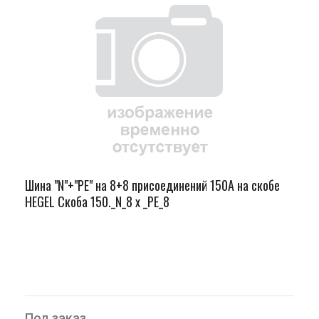
Шина "N"+"PЕ" на 8+8 присоединений 150А на скобе
HEGEL Скоба 150._N_8 х _PE_8
Под заказ