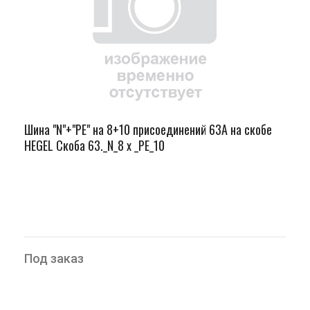
Шина "N"+"PЕ" на 8+10 присоединений 63А на скобе
HEGEL Скоба 63._N_8 х _PE_10
Под заказ