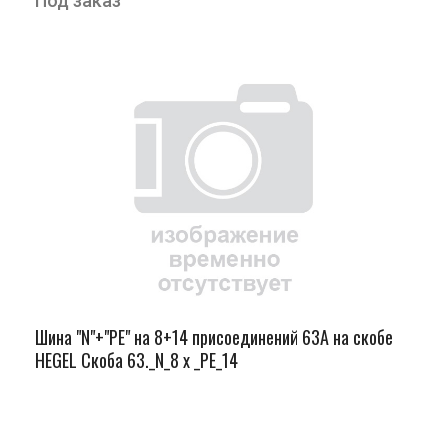
Под заказ
Шина "N"+"PЕ" на 8+14 присоединений 63А на скобе
HEGEL Скоба 63._N_8 х _PE_14