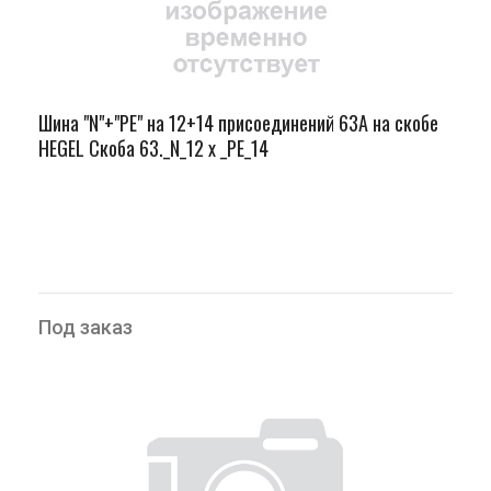
Шина "N"+"PЕ" на 12+14 присоединений 63А на скобе
HEGEL Скоба 63._N_12 х _PE_14
Под заказ