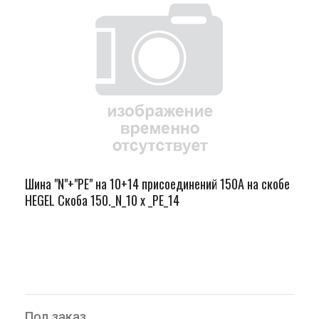
Шина "N"+"PЕ" на 10+14 присоединений 150А на скобе
HEGEL Скоба 150._N_10 х _PE_14
Под заказ