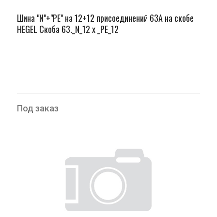
Шина "N"+"PЕ" на 12+12 присоединений 63А на скобе
HEGEL Скоба 63._N_12 х _PE_12
Под заказ