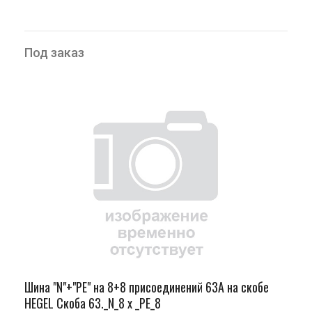
Под заказ
Шина "N"+"PЕ" на 8+8 присоединений 63А на скобе
HEGEL Скоба 63._N_8 х _PE_8