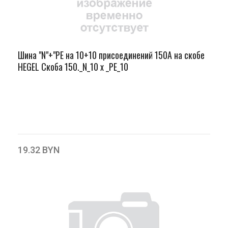
Шина "N"+"PЕ на 10+10 присоединений 150А на скобе
HEGEL Скоба 150._N_10 х _PE_10
19.32 BYN