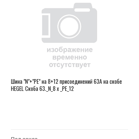
Шина "N"+"PЕ" на 8+12 присоединений 63А на скобе
HEGEL Скоба 63._N_8 х _PE_12