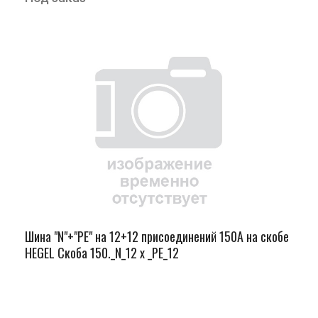
Шина "N"+"PЕ" на 12+12 присоединений 150А на скобе
HEGEL Скоба 150._N_12 х _PE_12