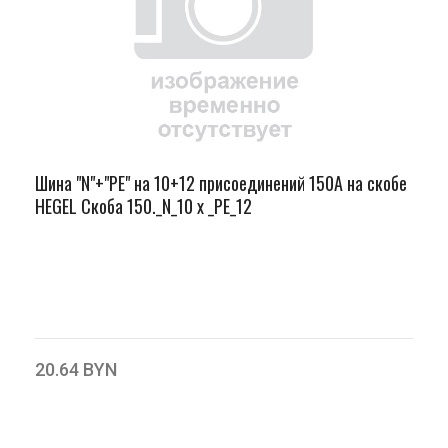
Шина "N"+"PЕ" на 10+12 присоединений 150А на скобе
HEGEL Скоба 150._N_10 х _PE_12
20.64 BYN