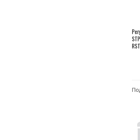
Рег
STP
RST
По