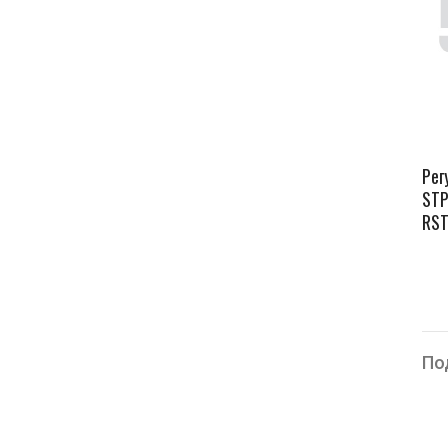
Рег
STP
RST
По