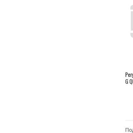
Рег
G Q
По