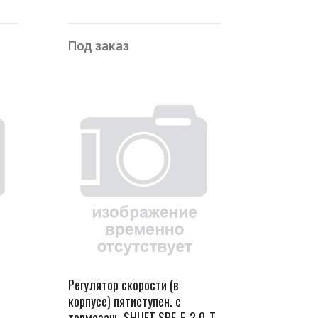
Под заказ
Регулятор скорости (в
корпусе) пятиступен. с
термозащ. SHUFT SRE-E-2.0-T